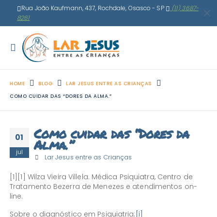
Rua João Kaufmann, 437, Rochdale, Osasco - SP
(11) 3687-
8261
HOME
BLOG
LAR JESUS ENTRE AS CRIANÇAS
COMO CUIDAR DAS “DORES DA ALMA.”
Como cuidar das “Dores da
01
Alma.”
jul
Lar Jesus entre as Crianças
[1][1] Wilza Vieira Villela. Médica Psiquiatra, Centro de
Tratamento Bezerra de Menezes e atendimentos on-
line.
Sobre o diagnóstico em Psiquiatria;
[i]