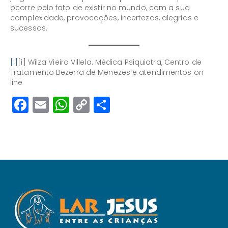
ocorre pelo fato de existir no mundo, com a sua
complexidade, provocações, incertezas, alegrias e
sucessos.
[i]
[i] Wilza Vieira Villela. Médica Psiquiatra, Centro de
Tratamento Bezerra de Menezes e atendimentos on
line
Facebook
Email
WhatsApp
Copy
Share
Link