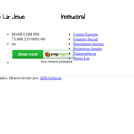
 Lar Jesus
Institucional
DOAR COM PIX:
Centro Espírita
73.068.231/0001-00
Estatuto Social
ou
Regimento interno
Relatórios Anuais
Transparência
Nosso Lar
rvados. Desenvolvido por:
ADS Agência
.