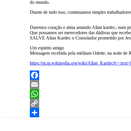
do mundo.
Diante de tudo isso, continuamos simples trabalhadores
Daremos coração e alma amando Allan kardec, num pr
Que possamos ser merecedores das dádivas que receb
SALVE Allan Kardec o Consolador prometido por Jes
Um espirito amigo
Mensagem recebida pela médium Odette, na noite de R
https://pt.m.wikipedia.org/wiki/Allan_Kar
Facebook
Email
WhatsApp
Copy
Link
Share