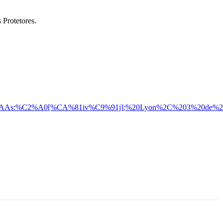
 Protetores.
0(franc%C3%AAs:%C2%A0[%CA%81iv%C9%91j];%20Lyon%2C%203%