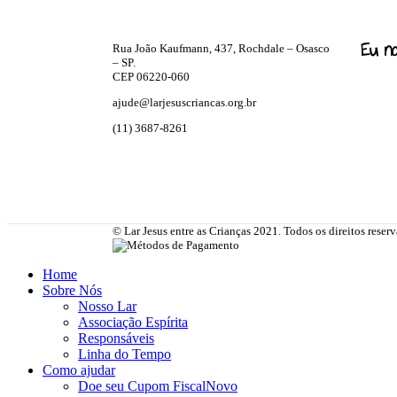
Eu no
Rua João Kaufmann, 437, Rochdale – Osasco
– SP.
CEP 06220-060
ajude@larjesuscriancas.org.br
(11) 3687-8261
© Lar Jesus entre as Crianças 2021. Todos os direitos rese
Home
Sobre Nós
Nosso Lar
Associação Espírita
Responsáveis
Linha do Tempo
Como ajudar
Doe seu Cupom Fiscal
Novo