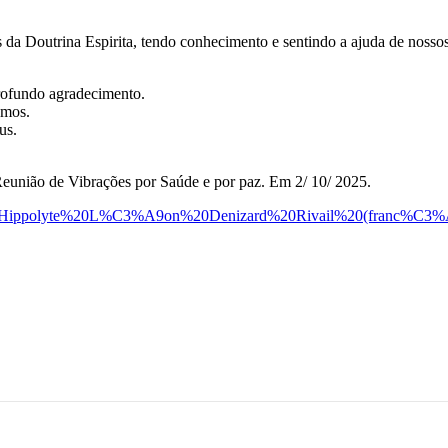
 da Doutrina Espirita, tendo conhecimento e sentindo a ajuda de nossos
ofundo agradecimento.
emos.
us.
eunião de Vibrações por Saúde e por paz. Em 2/ 10/ 2025.
dec#:~:text=Hippolyte%20L%C3%A9on%20Denizard%20Rivail%2