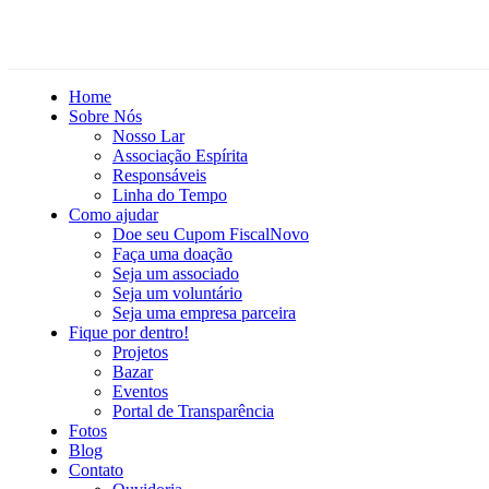
Home
Sobre Nós
Nosso Lar
Associação Espírita
Responsáveis
Linha do Tempo
Como ajudar
Doe seu Cupom Fiscal
Novo
Faça uma doação
Seja um associado
Seja um voluntário
Seja uma empresa parceira
Fique por dentro!
Projetos
Bazar
Eventos
Portal de Transparência
Fotos
Blog
Contato